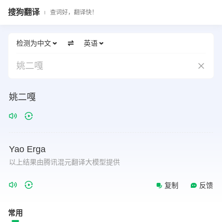
搜狗翻译
查词好，翻译快！
检测为中文
英语
姚二嘎
姚二嘎
Yao
Erga
以上结果由腾讯混元翻译大模型提供
复制
反馈
常用