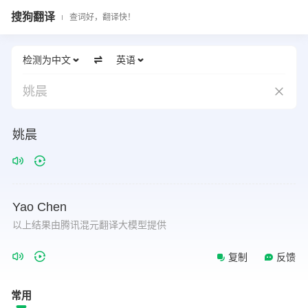
搜狗翻译
查词好，翻译快！
检测为中文
英语
姚晨
姚晨
Yao
Chen
以上结果由腾讯混元翻译大模型提供
复制
反馈
常用