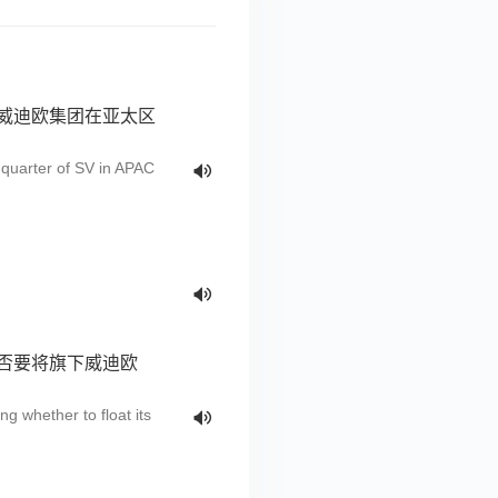
子威迪欧集团在亚太区
dquarter of SV in APAC
是否要将旗下威迪欧
g whether to float its