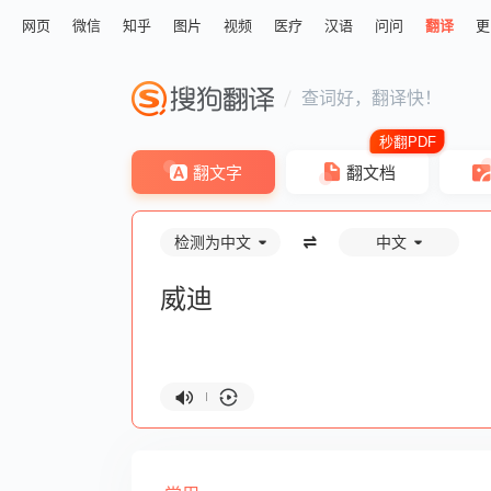
网页
微信
知乎
图片
视频
医疗
汉语
问问
翻译
更
查词好，翻译快！
翻文字
翻文档
检测为中文
中文