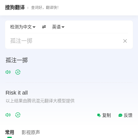
搜狗翻译
查词好，翻译快！
检测为中文
英语
孤注一掷
孤注一掷
Risk
it
all
以上结果由腾讯混元翻译大模型提供
复制
反馈
常用
影视原声