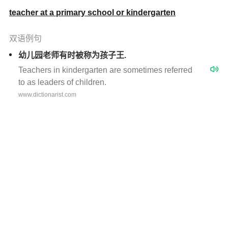
teacher at a primary school or kindergarten
双语例句
幼儿园老师有时被称为孩子王.
Teachers in kindergarten are sometimes referred
to as leaders of children.
www.dictionarist.com