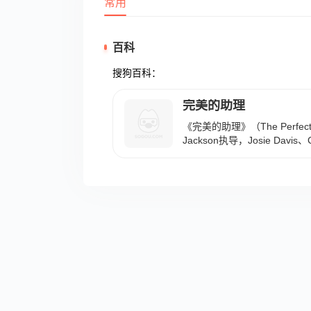
常用
百科
搜狗百科：
完美的助理
《完美的助理》（The Perfect A
Jackson执导，Josie Davis、Ch
等主演，Christine Conr
年1月2日在美国上映。 该片讲述了
饰）是她老板大卫（Chris Po
的三年，她尽其所能去管理广