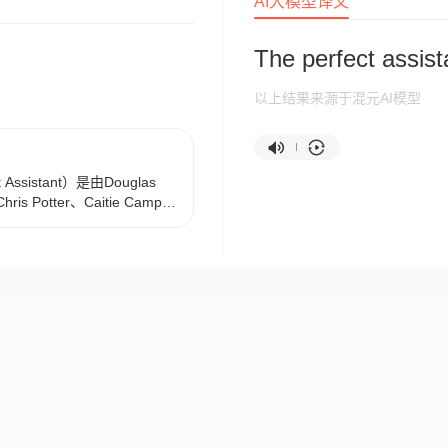
AI大模型译文
The perfect assist
以上结果来源于混元AI模型
ssistant）是由Douglas
ris Potter、Caitie Campo
adt担任编剧的的悬疑片，于2008
雷切尔（Josie Davis
tter 饰）完美的助理，在过去
告代理的事务的故事。