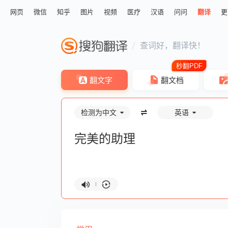
网页
微信
知乎
图片
视频
医疗
汉语
问问
翻译
更
查词好，翻译快！
翻文字
翻文档
检测为中文
英语