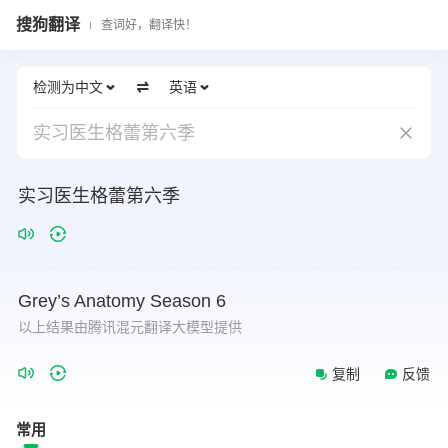
搜狗翻译
查词好，翻译快！
检测为中文
英语
实习医生格蕾第六季
实习医生格蕾第六季
Grey’s
Anatomy
Season
6
以上结果由腾讯混元翻译大模型提供
复制
反馈
常用