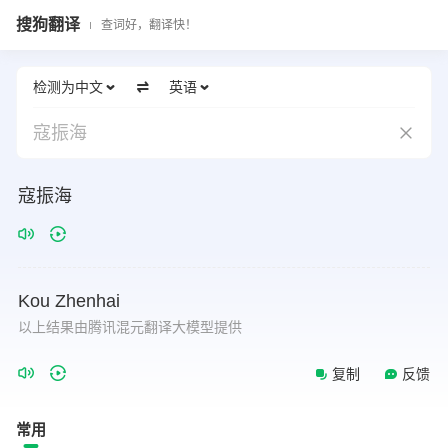
搜狗翻译
查词好，翻译快！
检测为中文
英语
寇振海
寇振海
Kou
Zhenhai
以上结果由腾讯混元翻译大模型提供
复制
反馈
常用