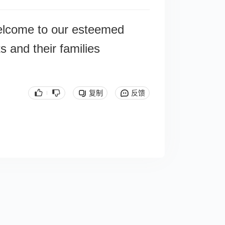
elcome to our esteemed
s and their families
复制
反馈