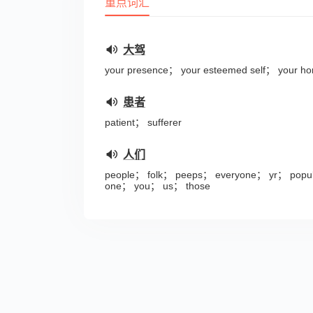
重点词汇
大驾
your presence； your esteemed self； your ho
患者
patient； sufferer
人们
people； folk； peeps； everyone； yr； popu
one； you； us； those