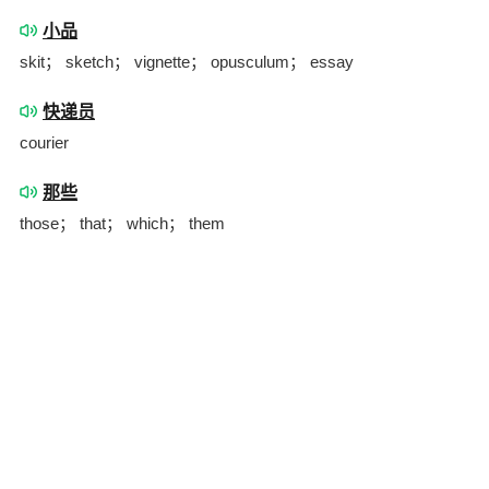
小品
skit； sketch； vignette； opusculum； essay
快递员
courier
那些
those； that； which； them