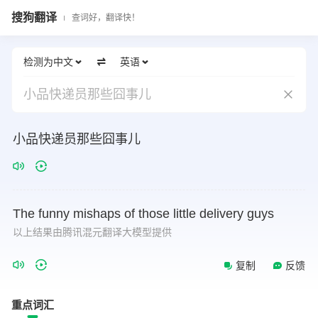
搜狗翻译
查词好，翻译快！
检测为中文
英语
小品快递员那些囧事儿
小品快递员那些囧事儿
The
funny
mishaps
of
those
little
delivery
guys
以上结果由腾讯混元翻译大模型提供
复制
反馈
重点词汇