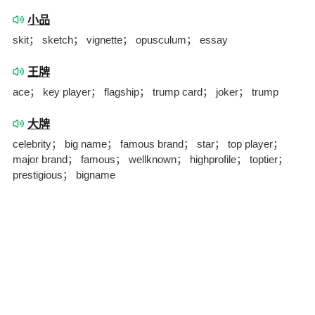
小品
skit； sketch； vignette； opusculum； essay
王牌
ace； key player； flagship； trump card； joker； trump
大牌
celebrity； big name； famous brand； star； top player；
major brand； famous； wellknown； highprofile； toptier；
prestigious； bigname