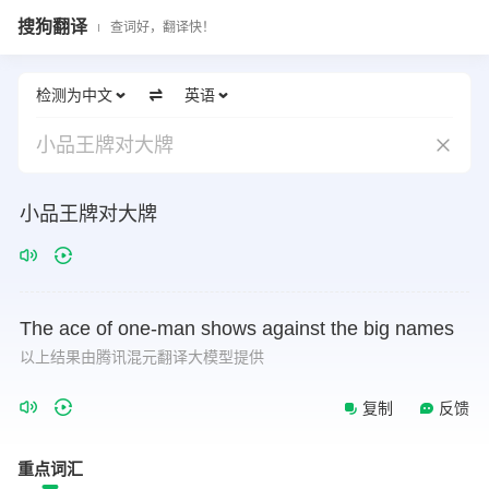
搜狗翻译
查词好，翻译快！
检测为中文
英语
小品王牌对大牌
小品王牌对大牌
The
ace
of
one-man
shows
against
the
big
names
以上结果由腾讯混元翻译大模型提供
复制
反馈
重点词汇