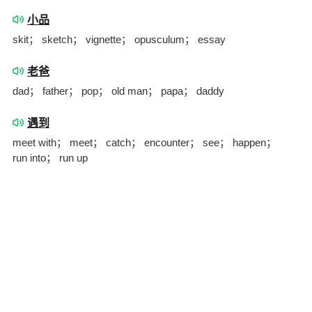
小品
skit； sketch； vignette； opusculum； essay
老爸
dad； father； pop； old man； papa； daddy
遇到
meet with； meet； catch； encounter； see； happen；
run into； run up