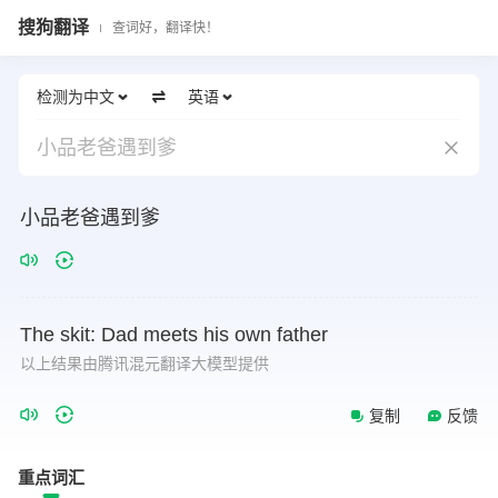
搜狗翻译
查词好，翻译快！
检测为中文
英语
小品老爸遇到爹
小品老爸遇到爹
The
skit:
Dad
meets
his
own
father
以上结果由腾讯混元翻译大模型提供
复制
反馈
重点词汇