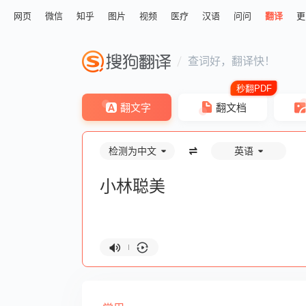
网页
微信
知乎
图片
视频
医疗
汉语
问问
翻译
更
查词好，翻译快！
翻文字
翻文档
检测为中文
英语