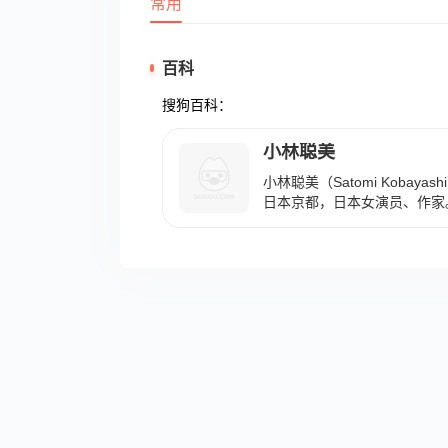
常用
百科
搜狗百科：
小林聪美
小林聪美（Satomi Kobaya
日本京都，日本女演员、作家。
生》获得第6回日本电影金像
2003年，凭借《西瓜》获得
提名。2004年，凭借《与光
最佳女配角。2006年，凭借
日剧学院赏最佳女主角提名。2
得第38届日本电影学院奖最佳女
日，出演的电影《露草》在日
鸥食堂》《眼镜》《蛤蟆的油