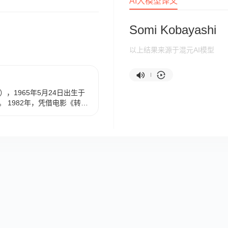
AI大模型译文
Somi Kobayashi
以上结果来源于混元AI模型
shi），1965年5月24日出生于
 1982年，凭借电影《转校
奖新人奖，并开始受到瞩目。
第38届日剧学院赏最佳女主角
同行》获得第41届日剧学院赏
《神不要投骰子》获得第48届
015年，凭借《纸之月》获
配角提名。2022年4月29
本上映。主要作品还有《海
》等。