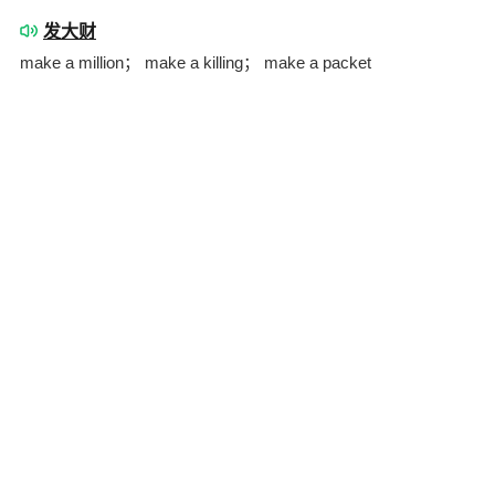
发大财
make a million； make a killing； make a packet