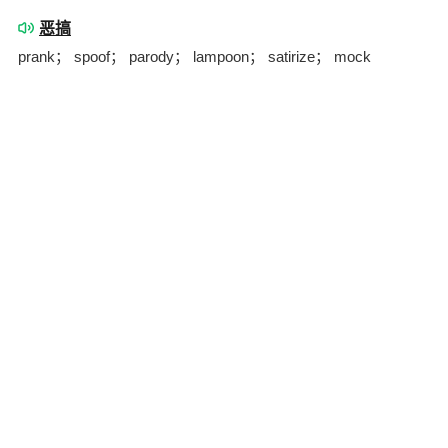
恶搞
prank； spoof； parody； lampoon； satirize； mock