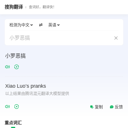
搜狗翻译
查词好，翻译快！
检测为中文
英语
小罗恶搞
小罗恶搞
Xiao
Luo’s
pranks
以上结果由腾讯混元翻译大模型提供
复制
反馈
重点词汇