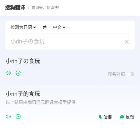
搜狗翻译
查词好，翻译快！
检测为日语
中文
小rin子の食玩
小rin子の食玩
假名对照
小rin子的食玩
以上结果由腾讯混元翻译大模型提供
复制
反馈