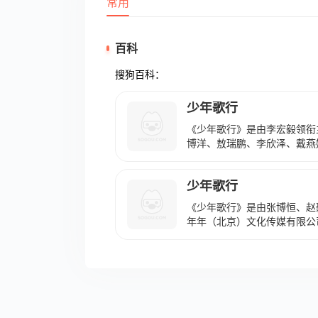
常用
百科
搜狗百科：
少年歌行
《少年歌行》是由李宏毅领衔
博洋、敖瑞鹏、李欣泽、戴燕
晨星盛世等联合出品，尹涛执
武侠电视剧，于2022年12月2
少年歌行
5日在日本Home Drama 
的同名小说，讲述了主人公萧
《少年歌行》是由张博恒、赵
学义 饰）、司空千落（林博
年年（北京）文化传媒有限公
气潇洒的少年侠客意外结识，
动画，于2018年12月26日在爱奇
事。
集。 动画改编自周木楠创作
庐的少年侠客雷无桀，阴差阳
无心等几个身世离奇的少年侠
2019年，获2019年度金花瓣
度最佳新媒体动画奖”。