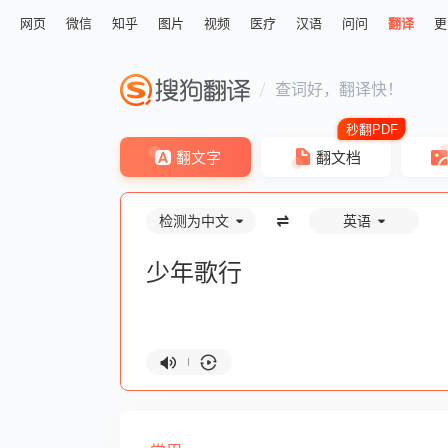
网页
微信
知乎
图片
视频
医疗
汉语
问问
翻译
更
查词好，翻译快！
翻文字
翻文档
检测为中文
英语