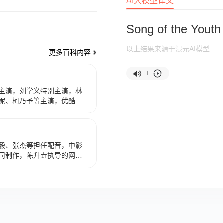
AI大模型译文
Song of the Youth
以上结果来源于混元AI模型
更多百科内容
主演，刘学义特别主演，林
妮、柯乃予等主演，优酷、
导，周木楠担任编剧的古装
6日在优酷播出，2024年7月
TV频道播出。 该剧改编自周木楠
瑟（李宏毅 饰）、无心（刘
毅、张杰等担任配音，中影
洋 饰）等拥有离奇身世却又英
司制作，陈升垚执导的网络
一路相伴一路纠葛的江湖故
艺和bilibili首播，共26
的同名轻小说，讲述了初出茅
错卷入江湖争斗，与萧瑟、
客一路相伴、成长的故事。
奖新媒体动画单元、“2019年