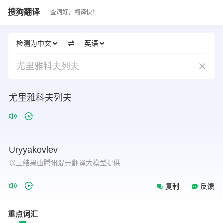
搜狗翻译
查词好，翻译快！
检测为中文
英语
尤里雅科夫列夫
尤里雅科夫列夫
Uryyakovlev
以上结果由腾讯混元翻译大模型提供
复制
反馈
重点词汇