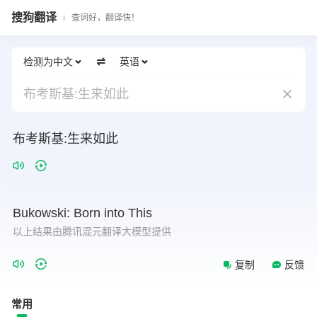
搜狗翻译
查词好，翻译快！
检测为中文
英语
布考斯基:生来如此
布考斯基:生来如此
Bukowski:
Born
into
This
以上结果由腾讯混元翻译大模型提供
复制
反馈
常用