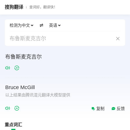
搜狗翻译
查词好，翻译快！
检测为中文
英语
布鲁斯麦克吉尔
布鲁斯麦克吉尔
Bruce
McGill
以上结果由腾讯混元翻译大模型提供
复制
反馈
重点词汇