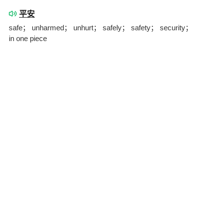
平安
safe； unharmed； unhurt； safely； safety； security；
in one piece