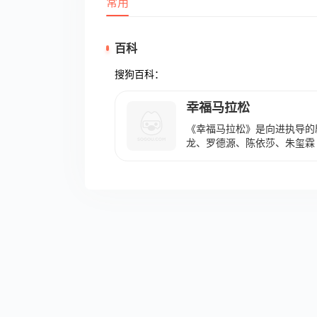
常用
百科
搜狗百科：
幸福马拉松
《幸福马拉松》是向进执导的
龙、罗德源、陈依莎、朱玺霖
故事组成，讲述了朱玺霖饰演
种种“窝囊”行为时为了什么
后。“天骄”终于明白在父亲“
子对儿子深沉的爱!一家人又