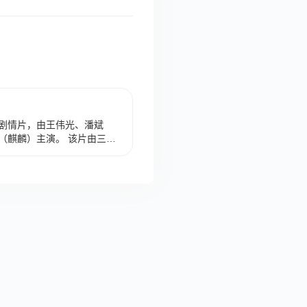
剧情片，由王伟光、潘斌
（麒麟）主演。 该片由三个
“罗天骄”，他不理解他的父亲
，再发生了一连串曲折的故事之
窝囊”的背后原来隐藏了他对妻
幸福的生活在了一起。