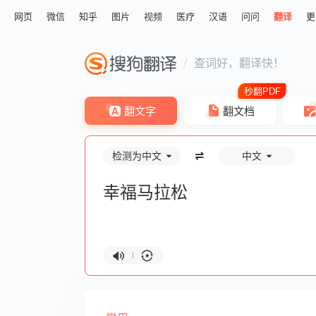
网页
微信
知乎
图片
视频
医疗
汉语
问问
翻译
更
查词好，翻译快！
翻文字
翻文档
检测为中文
中文