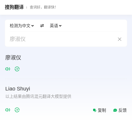
搜狗翻译
查词好，翻译快！
检测为中文
英语
廖淑仪
廖淑仪
Liao
Shuyi
以上结果由腾讯混元翻译大模型提供
复制
反馈