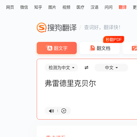
网页
微信
知乎
图片
视频
医疗
汉语
问问
翻译
更
查词好，翻译快！
翻文字
翻文档
检测为中文
中文