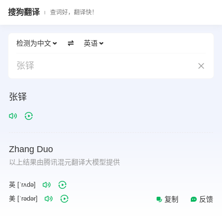
搜狗翻译
查词好，翻译快！
检测为中文
英语
张铎
张铎
Zhang
Duo
以上结果由腾讯混元翻译大模型提供
英 [ˈrʌdə]
美 [ˈrədər]
复制
反馈