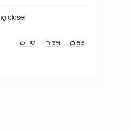
ng closer
复制
反馈