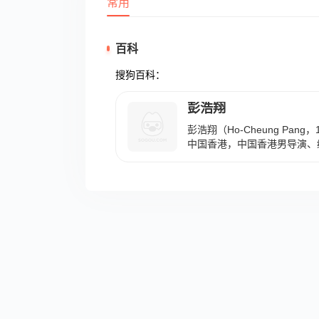
常用
百科
搜狗百科：
彭浩翔
彭浩翔（Ho-Cheung Pang
中国香港，中国香港男导演、编
海峰执导的电影《天空小说》撰
国香港商业电台的节目担任主
《全职杀手》，并在2001年
导的短片《暑期作业》获第3
奖。2001年，凭借自编自导
第21届香港电影金像奖最佳编
《大丈夫》获第23届香港电影
年，编剧的电影《公主复仇记
奖最佳编剧奖和十大华语片奖。
制片人的电影《出埃及记》上映
《伊莎贝拉》获第27届葡萄
佳电影奖。2010年，自编自