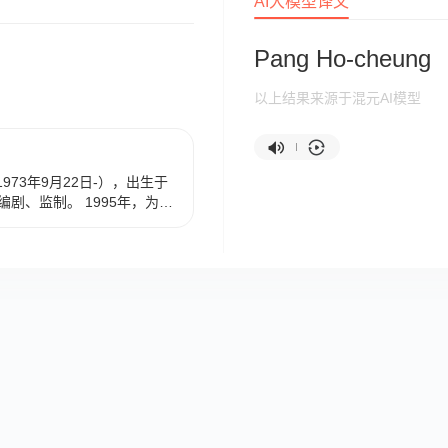
AI大模型译文
Pang Ho-cheung
以上结果来源于混元AI模型
，1973年9月22日-），出生于
剧、监制。 1995年，为林
写剧本。1997年，转职中
持任，期间出版长篇小说
被拍成同名电影。1999年，执
6届台湾金马奖最佳短片提名
的首部长片《买凶拍人》获得
剧提名。2004年，凭电影
金像奖新晋导演奖。2005
》获第10届香港电影金紫荆
2007年，自编自导并担任
。2008年，编剧的电影
牙波尔图国际电影节亚洲赛最
导并担任制片人的电影《维多