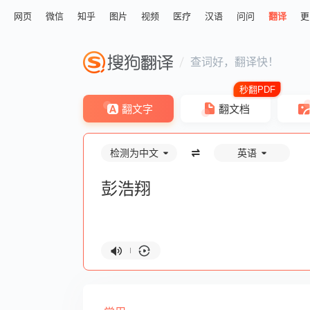
网页
微信
知乎
图片
视频
医疗
汉语
问问
翻译
更
查词好，翻译快！
翻文字
翻文档
检测为中文
英语