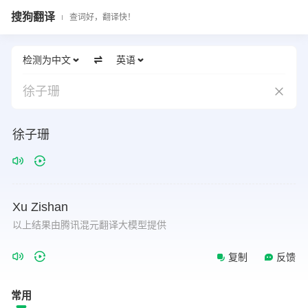
搜狗翻译
查词好，翻译快！
检测为中文
英语
徐子珊
徐子珊
Xu
Zishan
以上结果由腾讯混元翻译大模型提供
复制
反馈
常用