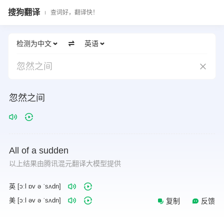
搜狗翻译
查词好，翻译快！
检测为中文
英语
忽然之间
忽然之间
All
of
a
sudden
以上结果由腾讯混元翻译大模型提供
英 [ɔːl ɒv ə ˈsʌdn]
美 [ɔːl əv ə ˈsʌdn]
复制
反馈