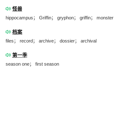
怪兽
hippocampus； Griffin； gryphon； griffin； monster
档案
files； record； archive； dossier； archival
第一季
season one； first season