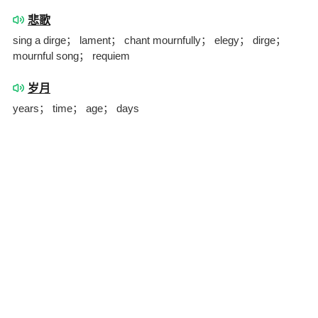
悲歌
sing a dirge； lament； chant mournfully； elegy； dirge；
mournful song； requiem
岁月
years； time； age； days