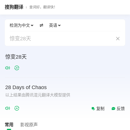
搜狗翻译
查词好，翻译快！
检测为中文
英语
惊变28天
惊变28天
28
Days
of
Chaos
以上结果由腾讯混元翻译大模型提供
复制
反馈
常用
影视原声