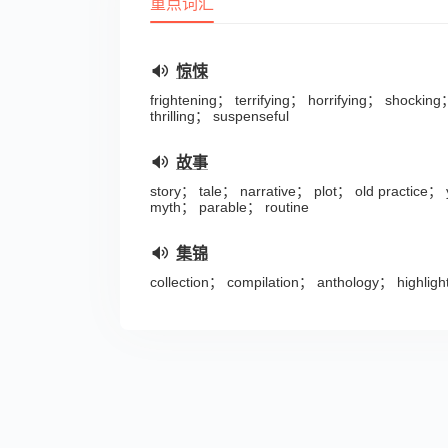
重点词汇
惊悚
frightening； terrifying； horrifying； shocki
thrilling； suspenseful
故事
story； tale； narrative； plot； old practic
myth； parable； routine
集锦
collection； compilation； anthology； highligh