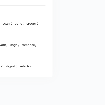
ng； scary； eerie； creepy；
e； yarn； saga； romance；
ts； digest； selection