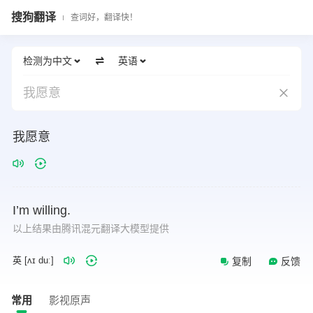
搜狗翻译
查词好，翻译快！
检测为中文
英语
我愿意
我愿意
I’m
willing.
以上结果由腾讯混元翻译大模型提供
英 [ʌɪ duː]
复制
反馈
常用
影视原声