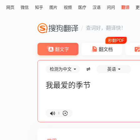
网页
微信
知乎
图片
视频
医疗
汉语
问问
翻译
更
查词好，翻译快！
翻文字
翻文档
检测为中文
英语