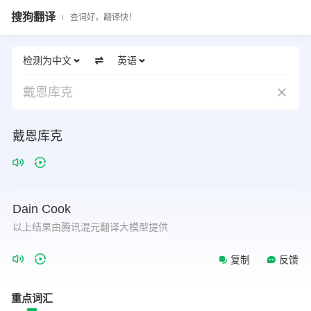
搜狗翻译
查词好，翻译快！
检测为中文
英语
戴恩库克
戴恩库克
Dain
Cook
以上结果由腾讯混元翻译大模型提供
复制
反馈
重点词汇