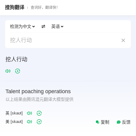
搜狗翻译
查词好，翻译快！
检测为中文
英语
挖人行动
挖人行动
Talent
poaching
operations
以上结果由腾讯混元翻译大模型提供
英 [skaʊt]
美 [skaʊt]
复制
反馈