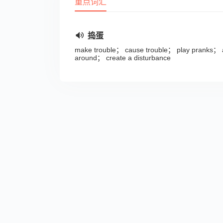
重点词汇
捣蛋
make trouble； cause trouble； play pranks； 
around； create a disturbance