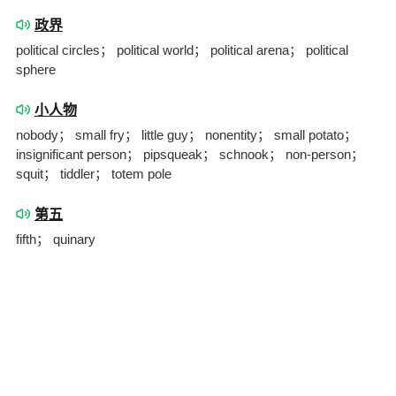
政界
political circles； political world； political arena； political
sphere
小人物
nobody； small fry； little guy； nonentity； small potato；
insignificant person； pipsqueak； schnook； non-person；
squit； tiddler； totem pole
第五
fifth； quinary