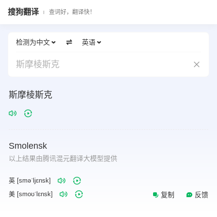
搜狗翻译
查词好，翻译快！
检测为中文
英语
斯摩棱斯克
斯摩棱斯克
Smolensk
以上结果由腾讯混元翻译大模型提供
英 [sməˈljɛnsk]
美 [smoʊˈlɛnsk]
复制
反馈