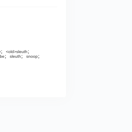
w； <old>sleuth；
obe； sleuth； snoop；