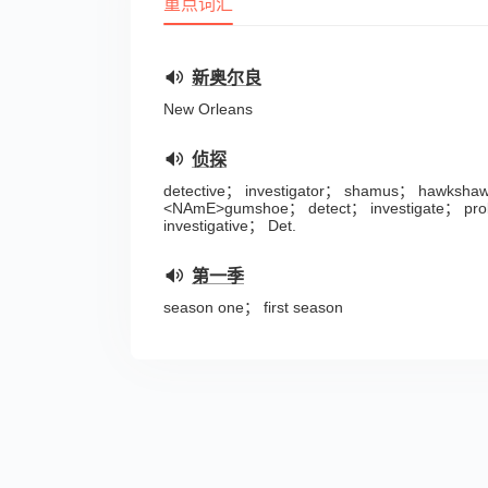
重点词汇
新奥尔良
New Orleans
侦探
detective； investigator； shamus； hawksha
<NAmE>gumshoe； detect； investigate； pr
investigative； Det.
第一季
season one； first season