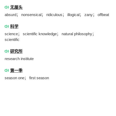
无厘头
absurd； nonsensical； ridiculous； illogical； zany； offbeat
科学
science； scientific knowledge； natural philosophy；
scientific
研究所
research institute
第一季
season one； first season