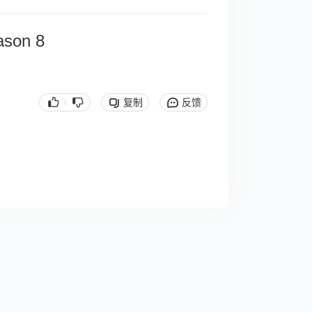
ason 8
复制
反馈