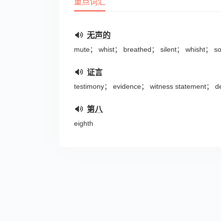
重点词汇
无声的
mute； whist； breathed； silent； whisht； so
证言
testimony； evidence； witness statement； de
第八
eighth