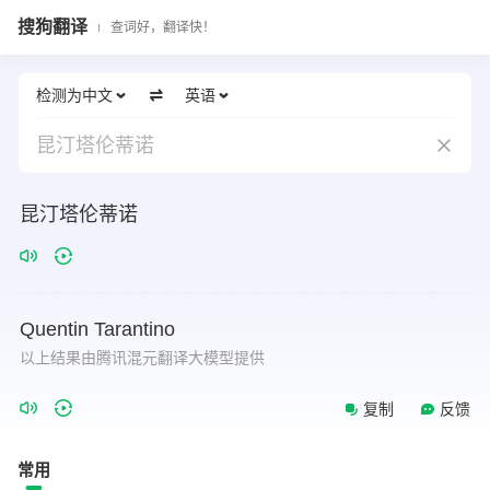
搜狗翻译
查词好，翻译快！
检测为中文
英语
昆汀塔伦蒂诺
昆汀塔伦蒂诺
Quentin
Tarantino
以上结果由腾讯混元翻译大模型提供
复制
反馈
常用