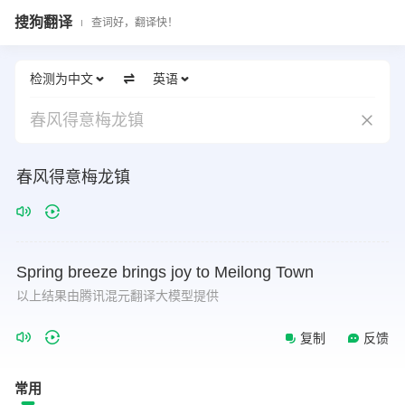
搜狗翻译
查词好，翻译快！
检测为中文
英语
春风得意梅龙镇
春风得意梅龙镇
Spring
breeze
brings
joy
to
Meilong
Town
以上结果由腾讯混元翻译大模型提供
复制
反馈
常用