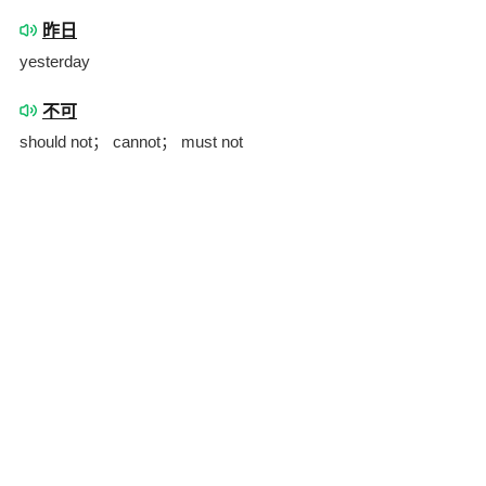
昨日
yesterday
不可
should not； cannot； must not