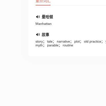
重点词汇
曼哈顿
Manhattan
故事
story； tale； narrative； plot； old practic
myth； parable； routine