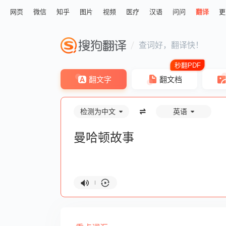
网页
微信
知乎
图片
视频
医疗
汉语
问问
翻译
更
查词好，翻译快！
翻文字
翻文档
检测为中文
英语