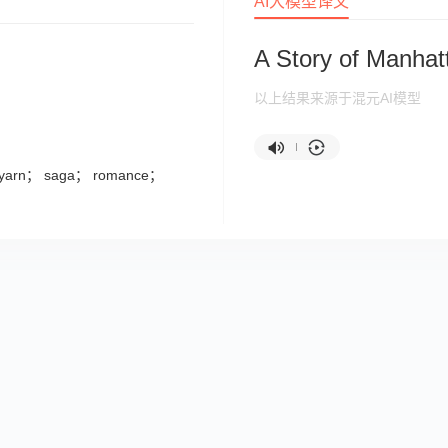
AI大模型译文
A Story of Manhat
以上结果来源于混元AI模型
e； yarn； saga； romance；