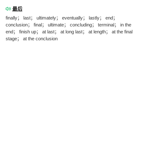
最后
finally； last； ultimately； eventually； lastly； end；
conclusion； final； ultimate； concluding； terminal； in the
end； finish up； at last； at long last； at length； at the final
stage； at the conclusion