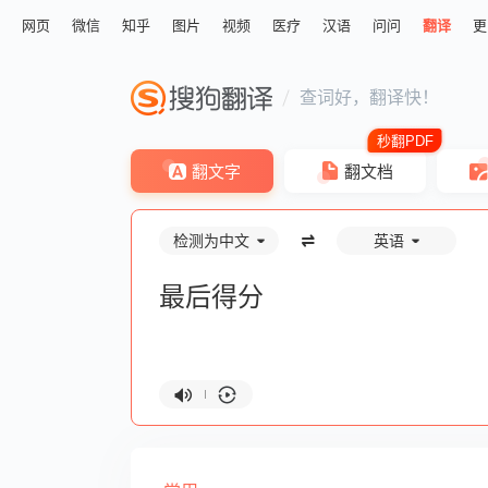
网页
微信
知乎
图片
视频
医疗
汉语
问问
翻译
更
查词好，翻译快！
翻文字
翻文档
检测为中文
英语