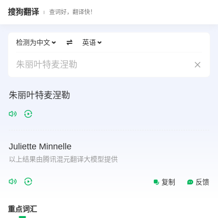
搜狗翻译
查词好，翻译快！
检测为中文
英语
朱丽叶特麦涅勒
朱丽叶特麦涅勒
Juliette
Minnelle
以上结果由腾讯混元翻译大模型提供
复制
反馈
重点词汇